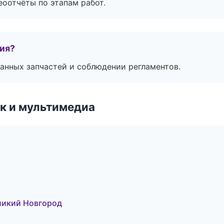
еоотчёты по этапам работ.
тия?
анных запчастей и соблюдении регламентов.
к и мультимедиа
еликий Новгород