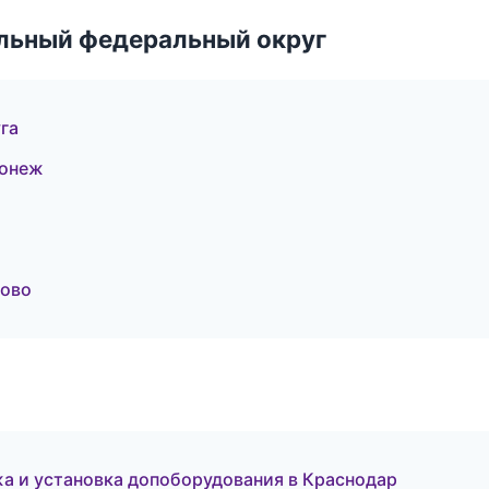
альный федеральный округ
га
ронеж
ново
жа и установка допоборудования в Краснодар