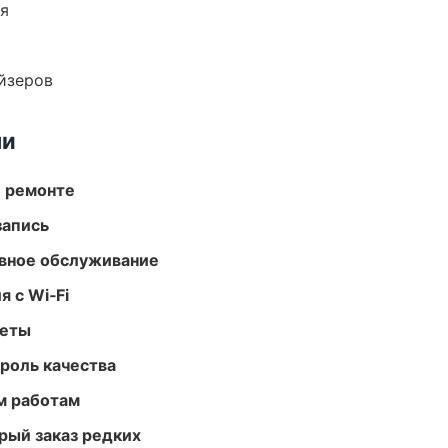
ия
йзеров
ми
и ремонте
запись
вное обслуживание
 с Wi‑Fi
меты
роль качества
м работам
рый заказ редких