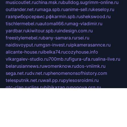
musicoutlet.ru
china.msk.ru
bulldog.su
grimm-online.ru
outlander.net.ru
maga.spb.ru
anime-sell.ru
keseloy.ru
газприборсервис.рф
karmin.spb.ru
shekswood.ru
tischlermebel.ru
automall66.ru
mag-vladimir.ru
yardbar.ru
kiwitour.spb.ru
indesign.com.ru
freestylemebel.ru
bany-samara.ru
rsei.ru
naidisvoyput.ru
mgsn-invest.ru
ipkamerasannce.ru
alicante-house.ru
ibelka74.ru
cozyhouse.info
vlkargalev-studio.ru
700mb.ru
figura-ufa.ru
alina-live.ru
belarusiannews.ru
womenknow.ru
dos-vniimk.ru
sega.net.ru
dv.net.ru
phenomenonsofhistory.com
telesputnik.net.ru
wall.pp.ru
pylesosroidmi.ru
gtc-clan.ru
cligs.ru
bibikazap.ru
popova.org.ru
netwhistler.spb.ru
bellvil.ru
bonzon.ru
iss-vladik.ru
defiparis.net.ru
las-gryzas.ru
amku.ru
electednews.spb.ru
feather.org.ru
spar72.ru
tankiigri.ru
dominus.com.ru
ibtree.ru
sanykool.pp.ru
unixlib.org.ru
menatep.spb.ru
gartenterrassen.ru
printeka.ru