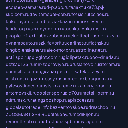
avrmotors.ru
art-galadesign.ru
tiffany-c.ru
ecostep-samara.ru
d-p.spb.ru
галактика73.рф
sko.com.ru
davitamebel-spb.ru
fotsis.ru
tesiaes.ru
kokoroyari.spb.ru
blesna-kazan.ru
mossilver.ru
lenderoq.ru
sergeydobrin.ru
tochkazvuka.msk.ru
people-of-art.ru
bezzubova.ru
clubtibet.ru
orior-aks.ru
dynamoauto.ru
szk-favorit.ru
carlines.ru
flatnsk.ru
kingbolenskaner.ru
alex-motor.ru
astroline.net.ru
act1.spb.ru
polyglot.com.ru
gidlipetsk.ru
ooo-driada.ru
detsad125.ru
mir-zdoroviya.ru
bruslanovo.ru
siterem.ru
council.spb.ru
лодкипатриот.рф
kafekolizey.ru
iclub.net.ru
gazon-easy.ru
sugarepilekb.ru
grinox.ru
pylesostineco.ru
msts-ozarenie.ru
kameryjooan.ru
artemovskij.ru
dopler.spb.ru
aid70.ru
metall-perm.ru
ndm.msk.ru
ratingzooshop.ru
apiaccess.ru
globalautotrade.info
bezverhovskoe.ru
drsschool.ru
ZOOSMART.SPB.RU
dalakony.ru
medikijob.ru
remontt.spb.ru
photostudia.spb.ru
myragon.ru