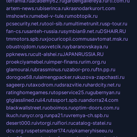
terramia.ru
academy62.ru
gardengallereya.ru
rti.com.ru
artem-news.ru
biserinca.ru
krasnodarkurort.com
imshowtv.ru
mebel-v-tule.ru
mobtopik.ru
pcsecurity.net.ru
tool-sib.ru
multimetrunit.ru
sp-tour.ru
fan-cs.ru
santeh-russia.ru
symbian9.net.ru
DSHAIR.RU
tmmotors.spb.ru
xjocuricopii.com
musavtomat.msk.ru
obustrojdom.ru
sovetcik.ru
ybaranovskaya.ru
ppknews.ru
cult-alshei.ru
JAPANRUSSIA.RU
proekciyamebel.ru
imper-finans.ru
rim.org.ru
glamourai.ru
brassminus.ru
zabor-pro.ru
ftn.pp.ru
dorogoe58.ru
laimengpacker.ru
kuzova-zapchasti.ru
sageerp.ru
taxodrom.ru
dsrazvitie.ru
hardcity.net.ru
ratinghomegames.ru
topservice25.ru
gubernyan.ru
gtglasslined.ru
ii4.ru
tssport.spb.ru
andorra24.com
blackwallstreet.ru
oboimos.ru
optim-doors.com.ru
ikuch.ru
nycr.org.ru
npa21.ru
vremya-ch.spb.ru
desert000.ru
ivtorgi.ru
ifiori.ru
catalog-statei.ru
dcv.org.ru
spetsmaster174.ru
ipkameryhiseeu.ru