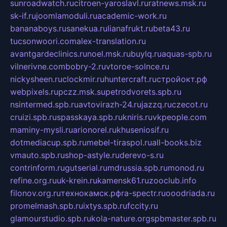
sunroadwatch.ru
citroen-yaroslavl.ru
ratnews.msk.ru
sk-if.ru
joomlamoduli.ru
academic-work.ru
bananaboys.ru
sanekua.ru
lianafrukt.ru
beta43.ru
tucsonwoori.com
alex-translation.ru
avantgardeclinics.ru
noel.msk.ru
buylq.ru
aquas-spb.ru
vilnerivne.com
bobry-2.ru
vtoroe-solnce.ru
nickysheen.ru
clockmir.ru
huntercraft.ru
стройокт.рф
webpixels.ru
pczz.msk.su
petrodvorets.spb.ru
nsintermed.spb.ru
avtovirazh-24.ru
jazzq.ru
czecot.ru
cruizi.spb.ru
spasskaya.spb.ru
kniris.ru
vkpeople.com
maminy-mysli.ru
arionorel.ru
khuseniosif.ru
dotmediacup.spb.ru
mebel-tiraspol.ru
all-books.biz
vmauto.spb.ru
shop-astyle.ru
derevo-s.ru
contrinform.ru
gutserial.ru
mdrussia.spb.ru
monod.ru
refine.org.ru
uk-krein.ru
kamensk61.ru
zooclub.info
filonov.org.ru
технокамск.рф
ra-spectr.ru
ooodriada.ru
promelmash.spb.ru
ixtys.spb.ru
fccity.ru
glamourstudio.spb.ru
kola-nature.org
spbmaster.spb.ru