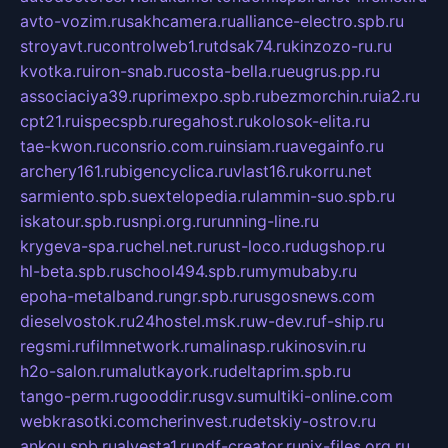
avto-vozim.ru
sakhcamera.ru
alliance-electro.spb.ru
stroyavt.ru
controlweb1.ru
tdsak74.ru
kinzozo-ru.ru
kvotka.ru
iron-snab.ru
costa-bella.ru
eugrus.pp.ru
associaciya39.ru
primexpo.spb.ru
bezmorchin.ru
ia2.ru
cpt21.ru
ispecspb.ru
regahost.ru
kolosok-elita.ru
tae-kwon.ru
consrio.com.ru
insiam.ru
avegainfo.ru
archery161.ru
bigencyclica.ru
vlast16.ru
korru.net
sarmiento.spb.su
extelopedia.ru
lammin-suo.spb.ru
iskatour.spb.ru
snpi.org.ru
running-line.ru
krygeva-spa.ru
chel.net.ru
rust-loco.ru
dugshop.ru
hl-beta.spb.ru
school494.spb.ru
mymubaby.ru
epoha-metalband.ru
ngr.spb.ru
rusgosnews.com
dieselvostok.ru
24hostel.msk.ru
w-dev.ru
f-ship.ru
regsmi.ru
filmnetwork.ru
malinasp.ru
kinosvin.ru
h2o-salon.ru
malutkayork.ru
deltaprim.spb.ru
tango-perm.ru
gooddir.ru
sgv.su
multiki-online.com
webkrasotki.com
cherinvest.ru
detskiy-ostrov.ru
ankou.spb.ru
alvesta1.ru
pdf-creator.ru
nix-files.org.ru