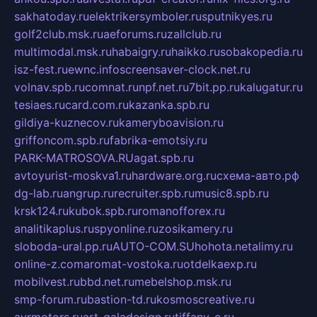
sakhatoday.ru
elektrikersymboler.ru
sputnikyes.ru
golf2club.msk.ru
aeforums.ru
zallclub.ru
multimodal.msk.ru
habaigry.ru
haikko.ru
sobakopedia.ru
isz-fest.ru
ewnc.info
screensaver-clock.net.ru
volnav.spb.ru
comnat.ru
npf.net.ru
7bit.pp.ru
kalugatur.ru
tesiaes.ru
card.com.ru
kazanka.spb.ru
gildiya-kuznecov.ru
kameryboavision.ru
griffoncom.spb.ru
fabrika-emotsiy.ru
PARK-MATROSOVA.RU
agat.spb.ru
avtoyurist-moskva1.ru
hardware.org.ru
схема-авто.рф
dg-lab.ru
angrup.ru
recruiter.spb.ru
music8.spb.ru
krsk124.ru
kubok.spb.ru
romanofforex.ru
analitikaplus.ru
spyonline.ru
zosikamery.ru
sloboda-ural.pp.ru
AUTO-COM.SU
hohota.net
alimy.ru
online-z.com
aromat-vostoka.ru
otdelkaexp.ru
mobilvest.ru
bbd.net.ru
mebelshop.msk.ru
smp-forum.ru
bastion-td.ru
kosmoscreative.ru