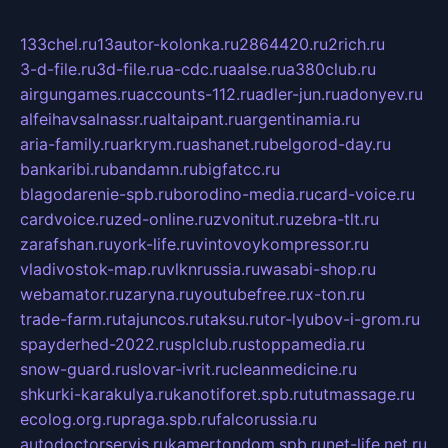
133chel.ru
13autor-kolonka.ru
2864420.ru
2rich.ru
3-d-file.ru
3d-file.ru
a-cdc.ru
aalse.ru
a380club.ru
airgungames.ru
accounts-112.ru
adler-jun.ru
adonyev.ru
alfeihavsalnassr.ru
altaipant.ru
argentinamia.ru
aria-family.ru
arkrym.ru
ashanet.ru
belgorod-day.ru
bankaribi.ru
bandamn.ru
bigfatcc.ru
blagodarenie-spb.ru
borodino-media.ru
card-voice.ru
cardvoice.ru
zed-online.ru
zvonitut.ru
zebra-tlt.ru
zarafshan.ru
york-life.ru
vintovoykompressor.ru
vladivostok-map.ru
vlknrussia.ru
wasabi-shop.ru
webamator.ru
zaryna.ru
youtubefree.ru
x-ton.ru
trade-farm.ru
tajuncos.ru
taksu.ru
tor-lyubov-i-grom.ru
spayderhed-2022.ru
splclub.ru
stoppamedia.ru
snow-guard.ru
slovar-ivrit.ru
cleanmedicine.ru
shkurki-karakulya.ru
kanotiforet.spb.ru
tutmassage.ru
ecolog.org.ru
praga.spb.ru
falcorussia.ru
autodoctorservis.ru
kamertondom.spb.ru
net-life.net.ru