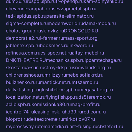
dum26.ru
ruspol.spb.ru
fr-opendp.ru
kam-solnyshko.ru
cheyenne-arapaho.ru
sevzapmetal.spb.ru
ted-lapidus.spb.ru
parasite-eliminator.ru
sigma-complete.ru
modernworld.ru
dama-moda.ru
eholot-group.ru
sk-nvkz.ru
DRONGOLD.RU
democratia2.ru
i-farmer.ru
mass-sport.org
jablonex.spb.ru
bookmess.ru
linkword.ru
refineua.com.ru
cs-spec.net.ru
altay-mebel.ru
DNK-THEATRE.RU
mechaniks.spb.ru
ipcamtechage.ru
skosta.ru
a-sun.ru
stroy-ldsp.ru
snowlands.org.ru
childrensshoes.ru
mrlizzy.ru
mebelsofiakrd.ru
bulizhenko.ru
rumantick.net.ru
mtszerno.ru
daily-fishing.ru
glushiteli-v-spb.ru
megasat.org.ru
localization.net.ru
flyingfish.pp.ru
ds5teremok.ru
aclib.spb.ru
komissionka30.ru
mag-profit.ru
icentre-74.ru
leasing-nsk.ru
hd39.ru
rcd.com.ru
bioprot.ru
deltaextreme.ru
mirkotlov07.ru
mycrossway.ru
temamedia.ru
art-fusing.ru
cbslefort.ru