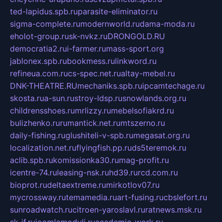
ted-lapidus.spb.ru
parasite-eliminator.ru
sigma-complete.ru
modernworld.ru
dama-moda.ru
eholot-group.ru
sk-nvkz.ru
DRONGOLD.RU
democratia2.ru
i-farmer.ru
mass-sport.org
jablonex.spb.ru
bookmess.ru
linkword.ru
refineua.com.ru
cs-spec.net.ru
altay-mebel.ru
DNK-THEATRE.RU
mechaniks.spb.ru
ipcamtechage.ru
skosta.ru
a-sun.ru
stroy-ldsp.ru
snowlands.org.ru
childrensshoes.ru
mrlizzy.ru
mebelsofiakrd.ru
bulizhenko.ru
rumantick.net.ru
mtszerno.ru
daily-fishing.ru
glushiteli-v-spb.ru
megasat.org.ru
localization.net.ru
flyingfish.pp.ru
ds5teremok.ru
aclib.spb.ru
komissionka30.ru
mag-profit.ru
icentre-74.ru
leasing-nsk.ru
hd39.ru
rcd.com.ru
bioprot.ru
deltaextreme.ru
mirkotlov07.ru
mycrossway.ru
temamedia.ru
art-fusing.ru
cbslefort.ru
sunroadwatch.ru
citroen-yaroslavl.ru
ratnews.msk.ru