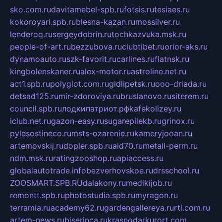
sko.com.ru
davitamebel-spb.ru
fotsis.ru
tesiaes.ru
kokoroyari.spb.ru
blesna-kazan.ru
mossilver.ru
lenderoq.ru
sergeydobrin.ru
tochkazvuka.msk.ru
people-of-art.ru
bezzubova.ru
clubtibet.ru
orior-aks.ru
dynamoauto.ru
szk-favorit.ru
carlines.ru
flatnsk.ru
kingbolenskaner.ru
alex-motor.ru
astroline.net.ru
act1.spb.ru
polyglot.com.ru
gidlipetsk.ru
ooo-driada.ru
detsad125.ru
mir-zdoroviya.ru
bruslanovo.ru
siterem.ru
council.spb.ru
лодкипатриот.рф
kafekolizey.ru
iclub.net.ru
gazon-easy.ru
sugarepilekb.ru
grinox.ru
pylesostineco.ru
msts-ozarenie.ru
kameryjooan.ru
artemovskij.ru
dopler.spb.ru
aid70.ru
metall-perm.ru
ndm.msk.ru
ratingzooshop.ru
apiaccess.ru
globalautotrade.info
bezverhovskoe.ru
drsschool.ru
ZOOSMART.SPB.RU
dalakony.ru
medikijob.ru
remontt.spb.ru
photostudia.spb.ru
myragon.ru
terramia.ru
academy62.ru
gardengallereya.ru
rti.com.ru
artem-news.ru
biserinca.ru
krasnodarkurort.com