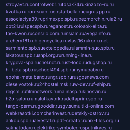
stroyavt.ru
controlweb1.ru
tdsak74.ru
kinzozo-ru.ru
kvotka.ru
iron-snab.ru
costa-bella.ru
eugrus.pp.ru
associaciya39.ru
primexpo.spb.ru
bezmorchin.ru
ia2.ru
cpt21.ru
ispecspb.ru
regahost.ru
kolosok-elita.ru
tae-kwon.ru
consrio.com.ru
insiam.ru
avegainfo.ru
archery161.ru
bigencyclica.ru
vlast16.ru
korru.net
sarmiento.spb.su
extelopedia.ru
lammin-suo.spb.ru
iskatour.spb.ru
snpi.org.ru
running-line.ru
krygeva-spa.ru
chel.net.ru
rust-loco.ru
dugshop.ru
hl-beta.spb.ru
school494.spb.ru
mymubaby.ru
epoha-metalband.ru
ngr.spb.ru
rusgosnews.com
dieselvostok.ru
24hostel.msk.ru
w-dev.ru
f-ship.ru
regsmi.ru
filmnetwork.ru
malinasp.ru
kinosvin.ru
h2o-salon.ru
malutkayork.ru
deltaprim.spb.ru
tango-perm.ru
gooddir.ru
sgv.su
multiki-online.com
webkrasotki.com
cherinvest.ru
detskiy-ostrov.ru
ankou.spb.ru
alvesta1.ru
pdf-creator.ru
nix-files.org.ru
sakhatoday.ru
elektrikersymboler.ru
sputnikyes.ru