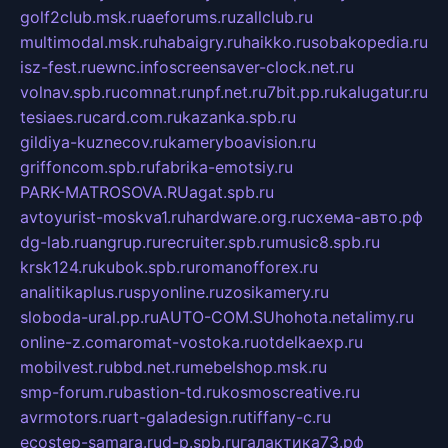
golf2club.msk.ru
aeforums.ru
zallclub.ru
multimodal.msk.ru
habaigry.ru
haikko.ru
sobakopedia.ru
isz-fest.ru
ewnc.info
screensaver-clock.net.ru
volnav.spb.ru
comnat.ru
npf.net.ru
7bit.pp.ru
kalugatur.ru
tesiaes.ru
card.com.ru
kazanka.spb.ru
gildiya-kuznecov.ru
kameryboavision.ru
griffoncom.spb.ru
fabrika-emotsiy.ru
PARK-MATROSOVA.RU
agat.spb.ru
avtoyurist-moskva1.ru
hardware.org.ru
схема-авто.рф
dg-lab.ru
angrup.ru
recruiter.spb.ru
music8.spb.ru
krsk124.ru
kubok.spb.ru
romanofforex.ru
analitikaplus.ru
spyonline.ru
zosikamery.ru
sloboda-ural.pp.ru
AUTO-COM.SU
hohota.net
alimy.ru
online-z.com
aromat-vostoka.ru
otdelkaexp.ru
mobilvest.ru
bbd.net.ru
mebelshop.msk.ru
smp-forum.ru
bastion-td.ru
kosmoscreative.ru
avrmotors.ru
art-galadesign.ru
tiffany-c.ru
ecostep-samara.ru
d-p.spb.ru
галактика73.рф