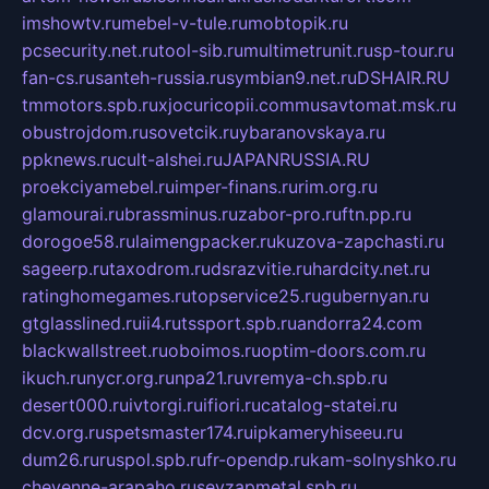
imshowtv.ru
mebel-v-tule.ru
mobtopik.ru
pcsecurity.net.ru
tool-sib.ru
multimetrunit.ru
sp-tour.ru
fan-cs.ru
santeh-russia.ru
symbian9.net.ru
DSHAIR.RU
tmmotors.spb.ru
xjocuricopii.com
musavtomat.msk.ru
obustrojdom.ru
sovetcik.ru
ybaranovskaya.ru
ppknews.ru
cult-alshei.ru
JAPANRUSSIA.RU
proekciyamebel.ru
imper-finans.ru
rim.org.ru
glamourai.ru
brassminus.ru
zabor-pro.ru
ftn.pp.ru
dorogoe58.ru
laimengpacker.ru
kuzova-zapchasti.ru
sageerp.ru
taxodrom.ru
dsrazvitie.ru
hardcity.net.ru
ratinghomegames.ru
topservice25.ru
gubernyan.ru
gtglasslined.ru
ii4.ru
tssport.spb.ru
andorra24.com
blackwallstreet.ru
oboimos.ru
optim-doors.com.ru
ikuch.ru
nycr.org.ru
npa21.ru
vremya-ch.spb.ru
desert000.ru
ivtorgi.ru
ifiori.ru
catalog-statei.ru
dcv.org.ru
spetsmaster174.ru
ipkameryhiseeu.ru
dum26.ru
ruspol.spb.ru
fr-opendp.ru
kam-solnyshko.ru
cheyenne-arapaho.ru
sevzapmetal.spb.ru