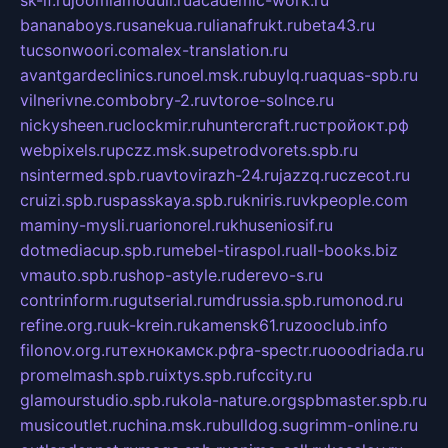
sk-if.ru
joomlamoduli.ru
academic-work.ru
bananaboys.ru
sanekua.ru
lianafrukt.ru
beta43.ru
tucsonwoori.com
alex-translation.ru
avantgardeclinics.ru
noel.msk.ru
buylq.ru
aquas-spb.ru
vilnerivne.com
bobry-2.ru
vtoroe-solnce.ru
nickysheen.ru
clockmir.ru
huntercraft.ru
стройокт.рф
webpixels.ru
pczz.msk.su
petrodvorets.spb.ru
nsintermed.spb.ru
avtovirazh-24.ru
jazzq.ru
czecot.ru
cruizi.spb.ru
spasskaya.spb.ru
kniris.ru
vkpeople.com
maminy-mysli.ru
arionorel.ru
khuseniosif.ru
dotmediacup.spb.ru
mebel-tiraspol.ru
all-books.biz
vmauto.spb.ru
shop-astyle.ru
derevo-s.ru
contrinform.ru
gutserial.ru
mdrussia.spb.ru
monod.ru
refine.org.ru
uk-krein.ru
kamensk61.ru
zooclub.info
filonov.org.ru
технокамск.рф
ra-spectr.ru
ooodriada.ru
promelmash.spb.ru
ixtys.spb.ru
fccity.ru
glamourstudio.spb.ru
kola-nature.org
spbmaster.spb.ru
musicoutlet.ru
china.msk.ru
bulldog.su
grimm-online.ru