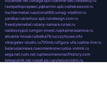
outlander.net.ru
maga.spb.ru
anime-sell.ru
keseloy.ru
газприборсервис.рф
karmin.spb.ru
shekswood.ru
tischlermebel.ru
automall66.ru
mag-vladimir.ru
yardbar.ru
kiwitour.spb.ru
indesign.com.ru
freestylemebel.ru
bany-samara.ru
rsei.ru
naidisvoyput.ru
mgsn-invest.ru
ipkamerasannce.ru
alicante-house.ru
ibelka74.ru
cozyhouse.info
vlkargalev-studio.ru
700mb.ru
figura-ufa.ru
alina-live.ru
belarusiannews.ru
womenknow.ru
dos-vniimk.ru
sega.net.ru
dv.net.ru
phenomenonsofhistory.com
telesputnik.net.ru
wall.pp.ru
pylesosroidmi.ru
gtc-clan.ru
cligs.ru
bibikazap.ru
popova.org.ru
netwhistler.spb.ru
bellvil.ru
bonzon.ru
iss-vladik.ru
defiparis.net.ru
las-gryzas.ru
amku.ru
electednews.spb.ru
feather.org.ru
spar72.ru
tankiigri.ru
dominus.com.ru
ibtree.ru
sanykool.pp.ru
unixlib.org.ru
menatep.spb.ru
gartenterrassen.ru
printeka.ru
skvozilka.com.ru
parkovka-pub.ru
lovemobi.ru
art-ru.ru