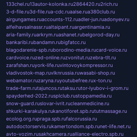
133chel.ru
13autor-kolonka.ru
2864420.ru
2rich.ru
3-d-file.ru
3d-file.ru
a-cdc.ru
aalse.ru
a380club.ru
airgungames.ru
accounts-112.ru
adler-jun.ru
adonyev.ru
alfeihavsalnassr.ru
altaipant.ru
argentinamia.ru
aria-family.ru
arkrym.ru
ashanet.ru
belgorod-day.ru
bankaribi.ru
bandamn.ru
bigfatcc.ru
blagodarenie-spb.ru
borodino-media.ru
card-voice.ru
cardvoice.ru
zed-online.ru
zvonitut.ru
zebra-tlt.ru
zarafshan.ru
york-life.ru
vintovoykompressor.ru
vladivostok-map.ru
vlknrussia.ru
wasabi-shop.ru
webamator.ru
zaryna.ru
youtubefree.ru
x-ton.ru
trade-farm.ru
tajuncos.ru
taksu.ru
tor-lyubov-i-grom.ru
spayderhed-2022.ru
splclub.ru
stoppamedia.ru
snow-guard.ru
slovar-ivrit.ru
cleanmedicine.ru
shkurki-karakulya.ru
kanotiforet.spb.ru
tutmassage.ru
ecolog.org.ru
praga.spb.ru
falcorussia.ru
autodoctorservis.ru
kamertondom.spb.ru
net-life.net.ru
avto-vozim.ru
sakhcamera.ru
alliance-electro.spb.ru