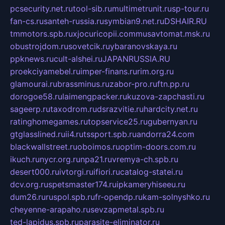
pcsecurity.net.ru
tool-sib.ru
multimetrunit.ru
sp-tour.ru
fan-cs.ru
santeh-russia.ru
symbian9.net.ru
DSHAIR.RU
tmmotors.spb.ru
xjocuricopii.com
musavtomat.msk.ru
obustrojdom.ru
sovetcik.ru
ybaranovskaya.ru
ppknews.ru
cult-alshei.ru
JAPANRUSSIA.RU
proekciyamebel.ru
imper-finans.ru
rim.org.ru
glamourai.ru
brassminus.ru
zabor-pro.ru
ftn.pp.ru
dorogoe58.ru
laimengpacker.ru
kuzova-zapchasti.ru
sageerp.ru
taxodrom.ru
dsrazvitie.ru
hardcity.net.ru
ratinghomegames.ru
topservice25.ru
gubernyan.ru
gtglasslined.ru
ii4.ru
tssport.spb.ru
andorra24.com
blackwallstreet.ru
oboimos.ru
optim-doors.com.ru
ikuch.ru
nycr.org.ru
npa21.ru
vremya-ch.spb.ru
desert000.ru
ivtorgi.ru
ifiori.ru
catalog-statei.ru
dcv.org.ru
spetsmaster174.ru
ipkameryhiseeu.ru
dum26.ru
ruspol.spb.ru
fr-opendp.ru
kam-solnyshko.ru
cheyenne-arapaho.ru
sevzapmetal.spb.ru
ted-lapidus.spb.ru
parasite-eliminator.ru