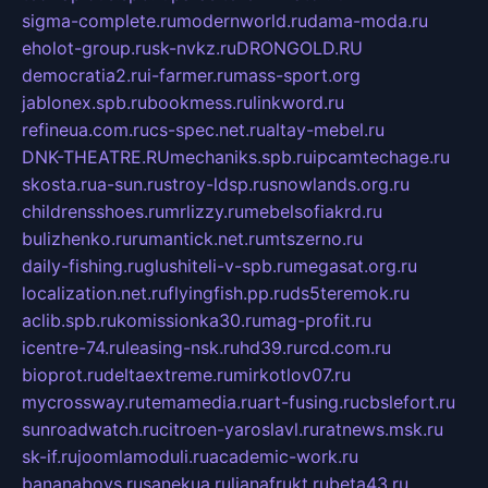
sigma-complete.ru
modernworld.ru
dama-moda.ru
eholot-group.ru
sk-nvkz.ru
DRONGOLD.RU
democratia2.ru
i-farmer.ru
mass-sport.org
jablonex.spb.ru
bookmess.ru
linkword.ru
refineua.com.ru
cs-spec.net.ru
altay-mebel.ru
DNK-THEATRE.RU
mechaniks.spb.ru
ipcamtechage.ru
skosta.ru
a-sun.ru
stroy-ldsp.ru
snowlands.org.ru
childrensshoes.ru
mrlizzy.ru
mebelsofiakrd.ru
bulizhenko.ru
rumantick.net.ru
mtszerno.ru
daily-fishing.ru
glushiteli-v-spb.ru
megasat.org.ru
localization.net.ru
flyingfish.pp.ru
ds5teremok.ru
aclib.spb.ru
komissionka30.ru
mag-profit.ru
icentre-74.ru
leasing-nsk.ru
hd39.ru
rcd.com.ru
bioprot.ru
deltaextreme.ru
mirkotlov07.ru
mycrossway.ru
temamedia.ru
art-fusing.ru
cbslefort.ru
sunroadwatch.ru
citroen-yaroslavl.ru
ratnews.msk.ru
sk-if.ru
joomlamoduli.ru
academic-work.ru
bananaboys.ru
sanekua.ru
lianafrukt.ru
beta43.ru