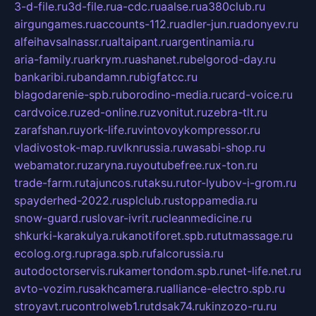
3-d-file.ru
3d-file.ru
a-cdc.ru
aalse.ru
a380club.ru
airgungames.ru
accounts-112.ru
adler-jun.ru
adonyev.ru
alfeihavsalnassr.ru
altaipant.ru
argentinamia.ru
aria-family.ru
arkrym.ru
ashanet.ru
belgorod-day.ru
bankaribi.ru
bandamn.ru
bigfatcc.ru
blagodarenie-spb.ru
borodino-media.ru
card-voice.ru
cardvoice.ru
zed-online.ru
zvonitut.ru
zebra-tlt.ru
zarafshan.ru
york-life.ru
vintovoykompressor.ru
vladivostok-map.ru
vlknrussia.ru
wasabi-shop.ru
webamator.ru
zaryna.ru
youtubefree.ru
x-ton.ru
trade-farm.ru
tajuncos.ru
taksu.ru
tor-lyubov-i-grom.ru
spayderhed-2022.ru
splclub.ru
stoppamedia.ru
snow-guard.ru
slovar-ivrit.ru
cleanmedicine.ru
shkurki-karakulya.ru
kanotiforet.spb.ru
tutmassage.ru
ecolog.org.ru
praga.spb.ru
falcorussia.ru
autodoctorservis.ru
kamertondom.spb.ru
net-life.net.ru
avto-vozim.ru
sakhcamera.ru
alliance-electro.spb.ru
stroyavt.ru
controlweb1.ru
tdsak74.ru
kinzozo-ru.ru