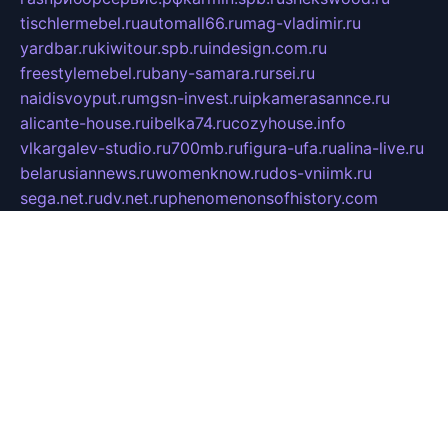
tischlermebel.ru
automall66.ru
mag-vladimir.ru
yardbar.ru
kiwitour.spb.ru
indesign.com.ru
freestylemebel.ru
bany-samara.ru
rsei.ru
naidisvoyput.ru
mgsn-invest.ru
ipkamerasannce.ru
alicante-house.ru
ibelka74.ru
cozyhouse.info
vlkargalev-studio.ru
700mb.ru
figura-ufa.ru
alina-live.ru
belarusiannews.ru
womenknow.ru
dos-vniimk.ru
sega.net.ru
dv.net.ru
phenomenonsofhistory.com
telesputnik.net.ru
wall.pp.ru
pylesosroidmi.ru
gtc-clan.ru
cligs.ru
bibikazap.ru
popova.org.ru
netwhistler.spb.ru
bellvil.ru
bonzon.ru
iss-vladik.ru
defiparis.net.ru
las-gryzas.ru
amku.ru
electednews.spb.ru
feather.org.ru
spar72.ru
tankiigri.ru
dominus.com.ru
ibtree.ru
sanykool.pp.ru
unixlib.org.ru
menatep.spb.ru
gartenterrassen.ru
printeka.ru
skvozilka.com.ru
parkovka-pub.ru
lovemobi.ru
art-ru.ru
emulatorz.com.ru
alucomp.com.ru
tatforum.com.ru