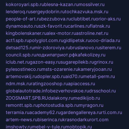
kokoroyari.spb.ru
blesna-kazan.ru
mossilver.ru
lenderoq.ru
sergeydobrin.ru
tochkazvuka.msk.ru
people-of-art.ru
bezzubova.ru
clubtibet.ru
orior-aks.ru
dynamoauto.ru
szk-favorit.ru
carlines.ru
flatnsk.ru
kingbolenskaner.ru
alex-motor.ru
astroline.net.ru
act1.spb.ru
polyglot.com.ru
gidlipetsk.ru
ooo-driada.ru
detsad125.ru
mir-zdoroviya.ru
bruslanovo.ru
siterem.ru
council.spb.ru
лодкипатриот.рф
kafekolizey.ru
iclub.net.ru
gazon-easy.ru
sugarepilekb.ru
grinox.ru
pylesostineco.ru
msts-ozarenie.ru
kameryjooan.ru
artemovskij.ru
dopler.spb.ru
aid70.ru
metall-perm.ru
ndm.msk.ru
ratingzooshop.ru
apiaccess.ru
globalautotrade.info
bezverhovskoe.ru
drsschool.ru
ZOOSMART.SPB.RU
dalakony.ru
medikijob.ru
remontt.spb.ru
photostudia.spb.ru
myragon.ru
terramia.ru
academy62.ru
gardengallereya.ru
rti.com.ru
artem-news.ru
biserinca.ru
krasnodarkurort.com
imshowtv.ru
mebel-v-tule.ru
mobtopik.ru