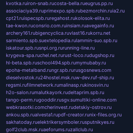
kvotka.ru
iron-snab.ru
costa-bella.ru
eugrus.pp.ru
associaciya39.ru
primexpo.spb.ru
bezmorchin.ru
ia2.ru
cpt21.ru
ispecspb.ru
regahost.ru
kolosok-elita.ru
tae-kwon.ru
consrio.com.ru
insiam.ru
avegainfo.ru
archery161.ru
bigencyclica.ru
vlast16.ru
korru.net
sarmiento.spb.su
extelopedia.ru
lammin-suo.spb.ru
iskatour.spb.ru
snpi.org.ru
running-line.ru
krygeva-spa.ru
chel.net.ru
rust-loco.ru
dugshop.ru
hl-beta.spb.ru
school494.spb.ru
mymubaby.ru
epoha-metalband.ru
ngr.spb.ru
rusgosnews.com
dieselvostok.ru
24hostel.msk.ru
w-dev.ru
f-ship.ru
regsmi.ru
filmnetwork.ru
malinasp.ru
kinosvin.ru
h2o-salon.ru
malutkayork.ru
deltaprim.spb.ru
tango-perm.ru
gooddir.ru
sgv.su
multiki-online.com
webkrasotki.com
cherinvest.ru
detskiy-ostrov.ru
ankou.spb.ru
alvesta1.ru
pdf-creator.ru
nix-files.org.ru
sakhatoday.ru
elektrikersymboler.ru
sputnikyes.ru
golf2club.msk.ru
aeforums.ru
zallclub.ru