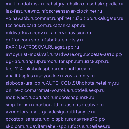
multimodal.msk.ru
habaigry.ru
haikko.ru
sobakopedia.ru
isz-fest.ru
ewnc.info
screensaver-clock.net.ru
volnav.spb.ru
comnat.ru
npf.net.ru
7bit.pp.ru
kalugatur.ru
tesiaes.ru
card.com.ru
kazanka.spb.ru
gildiya-kuznecov.ru
kameryboavision.ru
griffoncom.spb.ru
fabrika-emotsiy.ru
PARK-MATROSOVA.RU
agat.spb.ru
avtoyurist-moskva1.ru
hardware.org.ru
схема-авто.рф
dg-lab.ru
angrup.ru
recruiter.spb.ru
music8.spb.ru
krsk124.ru
kubok.spb.ru
romanofforex.ru
analitikaplus.ru
spyonline.ru
zosikamery.ru
sloboda-ural.pp.ru
AUTO-COM.SU
hohota.net
alimy.ru
online-z.com
aromat-vostoka.ru
otdelkaexp.ru
mobilvest.ru
bbd.net.ru
mebelshop.msk.ru
smp-forum.ru
bastion-td.ru
kosmoscreative.ru
avrmotors.ru
art-galadesign.ru
tiffany-c.ru
ecostep-samara.ru
d-p.spb.ru
галактика73.рф
sko.com.ru
davitamebel-spb.ru
fotsis.ru
tesiaes.ru