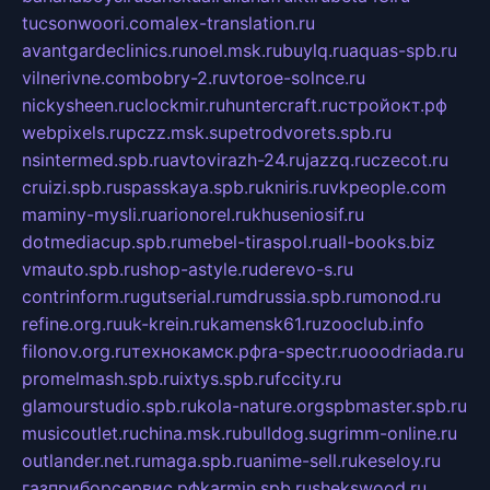
tucsonwoori.com
alex-translation.ru
avantgardeclinics.ru
noel.msk.ru
buylq.ru
aquas-spb.ru
vilnerivne.com
bobry-2.ru
vtoroe-solnce.ru
nickysheen.ru
clockmir.ru
huntercraft.ru
стройокт.рф
webpixels.ru
pczz.msk.su
petrodvorets.spb.ru
nsintermed.spb.ru
avtovirazh-24.ru
jazzq.ru
czecot.ru
cruizi.spb.ru
spasskaya.spb.ru
kniris.ru
vkpeople.com
maminy-mysli.ru
arionorel.ru
khuseniosif.ru
dotmediacup.spb.ru
mebel-tiraspol.ru
all-books.biz
vmauto.spb.ru
shop-astyle.ru
derevo-s.ru
contrinform.ru
gutserial.ru
mdrussia.spb.ru
monod.ru
refine.org.ru
uk-krein.ru
kamensk61.ru
zooclub.info
filonov.org.ru
технокамск.рф
ra-spectr.ru
ooodriada.ru
promelmash.spb.ru
ixtys.spb.ru
fccity.ru
glamourstudio.spb.ru
kola-nature.org
spbmaster.spb.ru
musicoutlet.ru
china.msk.ru
bulldog.su
grimm-online.ru
outlander.net.ru
maga.spb.ru
anime-sell.ru
keseloy.ru
газприборсервис.рф
karmin.spb.ru
shekswood.ru