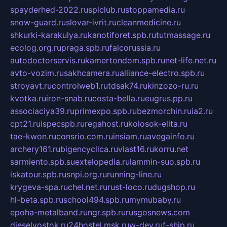
spayderhed-2022.ru
splclub.ru
stoppamedia.ru
snow-guard.ru
slovar-ivrit.ru
cleanmedicine.ru
shkurki-karakulya.ru
kanotiforet.spb.ru
tutmassage.ru
ecolog.org.ru
praga.spb.ru
falcorussia.ru
autodoctorservis.ru
kamertondom.spb.ru
net-life.net.ru
avto-vozim.ru
sakhcamera.ru
alliance-electro.spb.ru
stroyavt.ru
controlweb1.ru
tdsak74.ru
kinzozo-ru.ru
kvotka.ru
iron-snab.ru
costa-bella.ru
eugrus.pp.ru
associaciya39.ru
primexpo.spb.ru
bezmorchin.ru
ia2.ru
cpt21.ru
ispecspb.ru
regahost.ru
kolosok-elita.ru
tae-kwon.ru
consrio.com.ru
insiam.ru
avegainfo.ru
archery161.ru
bigencyclica.ru
vlast16.ru
korru.net
sarmiento.spb.su
extelopedia.ru
lammin-suo.spb.ru
iskatour.spb.ru
snpi.org.ru
running-line.ru
krygeva-spa.ru
chel.net.ru
rust-loco.ru
dugshop.ru
hl-beta.spb.ru
school494.spb.ru
mymubaby.ru
epoha-metalband.ru
ngr.spb.ru
rusgosnews.com
dieselvostok.ru
24hostel.msk.ru
w-dev.ru
f-ship.ru