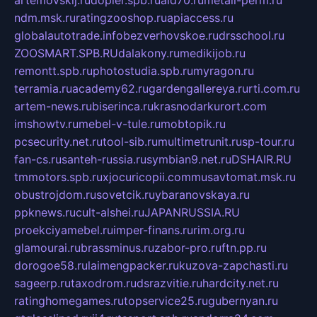
artemovskij.ru
dopler.spb.ru
aid70.ru
metall-perm.ru
ndm.msk.ru
ratingzooshop.ru
apiaccess.ru
globalautotrade.info
bezverhovskoe.ru
drsschool.ru
ZOOSMART.SPB.RU
dalakony.ru
medikijob.ru
remontt.spb.ru
photostudia.spb.ru
myragon.ru
terramia.ru
academy62.ru
gardengallereya.ru
rti.com.ru
artem-news.ru
biserinca.ru
krasnodarkurort.com
imshowtv.ru
mebel-v-tule.ru
mobtopik.ru
pcsecurity.net.ru
tool-sib.ru
multimetrunit.ru
sp-tour.ru
fan-cs.ru
santeh-russia.ru
symbian9.net.ru
DSHAIR.RU
tmmotors.spb.ru
xjocuricopii.com
musavtomat.msk.ru
obustrojdom.ru
sovetcik.ru
ybaranovskaya.ru
ppknews.ru
cult-alshei.ru
JAPANRUSSIA.RU
proekciyamebel.ru
imper-finans.ru
rim.org.ru
glamourai.ru
brassminus.ru
zabor-pro.ru
ftn.pp.ru
dorogoe58.ru
laimengpacker.ru
kuzova-zapchasti.ru
sageerp.ru
taxodrom.ru
dsrazvitie.ru
hardcity.net.ru
ratinghomegames.ru
topservice25.ru
gubernyan.ru