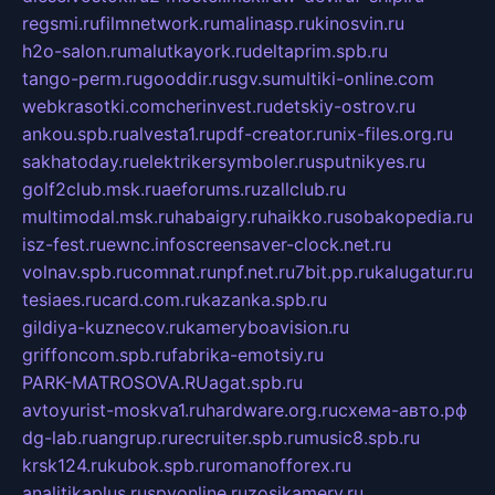
regsmi.ru
filmnetwork.ru
malinasp.ru
kinosvin.ru
h2o-salon.ru
malutkayork.ru
deltaprim.spb.ru
tango-perm.ru
gooddir.ru
sgv.su
multiki-online.com
webkrasotki.com
cherinvest.ru
detskiy-ostrov.ru
ankou.spb.ru
alvesta1.ru
pdf-creator.ru
nix-files.org.ru
sakhatoday.ru
elektrikersymboler.ru
sputnikyes.ru
golf2club.msk.ru
aeforums.ru
zallclub.ru
multimodal.msk.ru
habaigry.ru
haikko.ru
sobakopedia.ru
isz-fest.ru
ewnc.info
screensaver-clock.net.ru
volnav.spb.ru
comnat.ru
npf.net.ru
7bit.pp.ru
kalugatur.ru
tesiaes.ru
card.com.ru
kazanka.spb.ru
gildiya-kuznecov.ru
kameryboavision.ru
griffoncom.spb.ru
fabrika-emotsiy.ru
PARK-MATROSOVA.RU
agat.spb.ru
avtoyurist-moskva1.ru
hardware.org.ru
схема-авто.рф
dg-lab.ru
angrup.ru
recruiter.spb.ru
music8.spb.ru
krsk124.ru
kubok.spb.ru
romanofforex.ru
analitikaplus.ru
spyonline.ru
zosikamery.ru