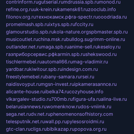
contrinform.ru
gutserial.ru
mdrussia.spb.ru
monod.ru
refine.org.ru
uk-krein.ru
kamensk61.ru
zooclub.info
filonov.org.ru
технокамск.рф
ra-spectr.ru
ooodriada.ru
promelmash.spb.ru
ixtys.spb.ru
fccity.ru
glamourstudio.spb.ru
kola-nature.org
spbmaster.spb.ru
musicoutlet.ru
china.msk.ru
bulldog.su
grimm-online.ru
outlander.net.ru
maga.spb.ru
anime-sell.ru
keseloy.ru
газприборсервис.рф
karmin.spb.ru
shekswood.ru
tischlermebel.ru
automall66.ru
mag-vladimir.ru
yardbar.ru
kiwitour.spb.ru
indesign.com.ru
freestylemebel.ru
bany-samara.ru
rsei.ru
naidisvoyput.ru
mgsn-invest.ru
ipkamerasannce.ru
alicante-house.ru
ibelka74.ru
cozyhouse.info
vlkargalev-studio.ru
700mb.ru
figura-ufa.ru
alina-live.ru
belarusiannews.ru
womenknow.ru
dos-vniimk.ru
sega.net.ru
dv.net.ru
phenomenonsofhistory.com
telesputnik.net.ru
wall.pp.ru
pylesosroidmi.ru
gtc-clan.ru
cligs.ru
bibikazap.ru
popova.org.ru