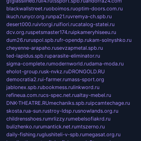
gtglasslined.ru
ii4.ru
tssport.spb.ru
andorra24.com
blackwallstreet.ru
oboimos.ru
optim-doors.com.ru
ikuch.ru
nycr.org.ru
npa21.ru
vremya-ch.spb.ru
desert000.ru
ivtorgi.ru
ifiori.ru
catalog-statei.ru
dcv.org.ru
spetsmaster174.ru
ipkameryhiseeu.ru
dum26.ru
ruspol.spb.ru
fr-opendp.ru
kam-solnyshko.ru
cheyenne-arapaho.ru
sevzapmetal.spb.ru
ted-lapidus.spb.ru
parasite-eliminator.ru
sigma-complete.ru
modernworld.ru
dama-moda.ru
eholot-group.ru
sk-nvkz.ru
DRONGOLD.RU
democratia2.ru
i-farmer.ru
mass-sport.org
jablonex.spb.ru
bookmess.ru
linkword.ru
refineua.com.ru
cs-spec.net.ru
altay-mebel.ru
DNK-THEATRE.RU
mechaniks.spb.ru
ipcamtechage.ru
skosta.ru
a-sun.ru
stroy-ldsp.ru
snowlands.org.ru
childrensshoes.ru
mrlizzy.ru
mebelsofiakrd.ru
bulizhenko.ru
rumantick.net.ru
mtszerno.ru
daily-fishing.ru
glushiteli-v-spb.ru
megasat.org.ru