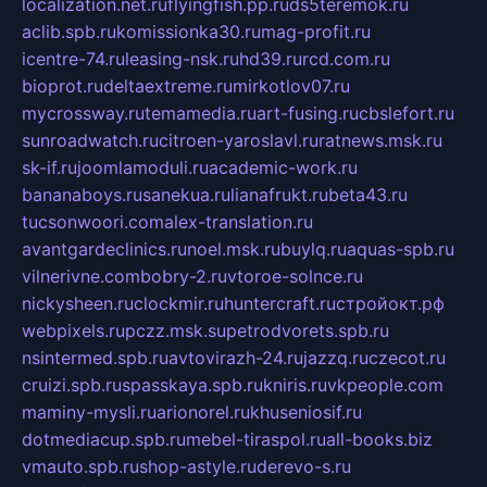
localization.net.ru
flyingfish.pp.ru
ds5teremok.ru
aclib.spb.ru
komissionka30.ru
mag-profit.ru
icentre-74.ru
leasing-nsk.ru
hd39.ru
rcd.com.ru
bioprot.ru
deltaextreme.ru
mirkotlov07.ru
mycrossway.ru
temamedia.ru
art-fusing.ru
cbslefort.ru
sunroadwatch.ru
citroen-yaroslavl.ru
ratnews.msk.ru
sk-if.ru
joomlamoduli.ru
academic-work.ru
bananaboys.ru
sanekua.ru
lianafrukt.ru
beta43.ru
tucsonwoori.com
alex-translation.ru
avantgardeclinics.ru
noel.msk.ru
buylq.ru
aquas-spb.ru
vilnerivne.com
bobry-2.ru
vtoroe-solnce.ru
nickysheen.ru
clockmir.ru
huntercraft.ru
стройокт.рф
webpixels.ru
pczz.msk.su
petrodvorets.spb.ru
nsintermed.spb.ru
avtovirazh-24.ru
jazzq.ru
czecot.ru
cruizi.spb.ru
spasskaya.spb.ru
kniris.ru
vkpeople.com
maminy-mysli.ru
arionorel.ru
khuseniosif.ru
dotmediacup.spb.ru
mebel-tiraspol.ru
all-books.biz
vmauto.spb.ru
shop-astyle.ru
derevo-s.ru