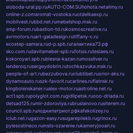
sloboda-ural.pp.ru
AUTO-COM.SU
hohota.net
alimy.ru
online-z.com
aromat-vostoka.ru
otdelkaexp.ru
mobilvest.ru
bbd.net.ru
mebelshop.msk.ru
smp-forum.ru
bastion-td.ru
kosmoscreative.ru
avrmotors.ru
art-galadesign.ru
tiffany-c.ru
ecostep-samara.ru
d-p.spb.ru
галактика73.рф
sko.com.ru
davitamebel-spb.ru
fotsis.ru
tesiaes.ru
kokoroyari.spb.ru
blesna-kazan.ru
mossilver.ru
lenderoq.ru
sergeydobrin.ru
tochkazvuka.msk.ru
people-of-art.ru
bezzubova.ru
clubtibet.ru
orior-aks.ru
dynamoauto.ru
szk-favorit.ru
carlines.ru
flatnsk.ru
kingbolenskaner.ru
alex-motor.ru
astroline.net.ru
act1.spb.ru
polyglot.com.ru
gidlipetsk.ru
ooo-driada.ru
detsad125.ru
mir-zdoroviya.ru
bruslanovo.ru
siterem.ru
council.spb.ru
лодкипатриот.рф
kafekolizey.ru
iclub.net.ru
gazon-easy.ru
sugarepilekb.ru
grinox.ru
pylesostineco.ru
msts-ozarenie.ru
kameryjooan.ru