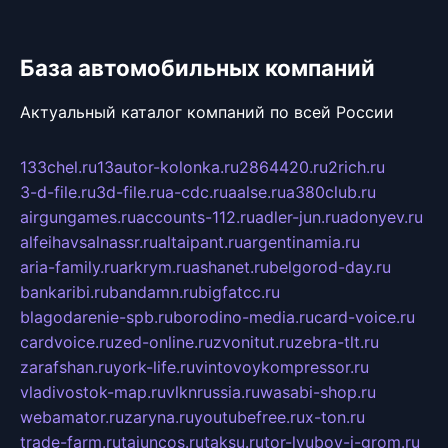
База автомобильных компаний
Актуальный каталог компаний по всей России
133chel.ru
13autor-kolonka.ru
2864420.ru
2rich.ru
3-d-file.ru
3d-file.ru
a-cdc.ru
aalse.ru
a380club.ru
airgungames.ru
accounts-112.ru
adler-jun.ru
adonyev.ru
alfeihavsalnassr.ru
altaipant.ru
argentinamia.ru
aria-family.ru
arkrym.ru
ashanet.ru
belgorod-day.ru
bankaribi.ru
bandamn.ru
bigfatcc.ru
blagodarenie-spb.ru
borodino-media.ru
card-voice.ru
cardvoice.ru
zed-online.ru
zvonitut.ru
zebra-tlt.ru
zarafshan.ru
york-life.ru
vintovoykompressor.ru
vladivostok-map.ru
vlknrussia.ru
wasabi-shop.ru
webamator.ru
zaryna.ru
youtubefree.ru
x-ton.ru
trade-farm.ru
tajuncos.ru
taksu.ru
tor-lyubov-i-grom.ru