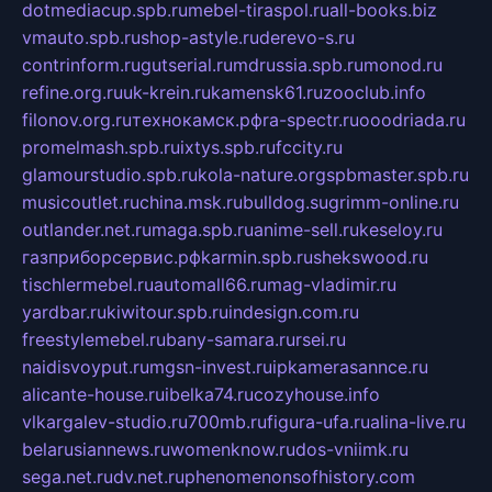
dotmediacup.spb.ru
mebel-tiraspol.ru
all-books.biz
vmauto.spb.ru
shop-astyle.ru
derevo-s.ru
contrinform.ru
gutserial.ru
mdrussia.spb.ru
monod.ru
refine.org.ru
uk-krein.ru
kamensk61.ru
zooclub.info
filonov.org.ru
технокамск.рф
ra-spectr.ru
ooodriada.ru
promelmash.spb.ru
ixtys.spb.ru
fccity.ru
glamourstudio.spb.ru
kola-nature.org
spbmaster.spb.ru
musicoutlet.ru
china.msk.ru
bulldog.su
grimm-online.ru
outlander.net.ru
maga.spb.ru
anime-sell.ru
keseloy.ru
газприборсервис.рф
karmin.spb.ru
shekswood.ru
tischlermebel.ru
automall66.ru
mag-vladimir.ru
yardbar.ru
kiwitour.spb.ru
indesign.com.ru
freestylemebel.ru
bany-samara.ru
rsei.ru
naidisvoyput.ru
mgsn-invest.ru
ipkamerasannce.ru
alicante-house.ru
ibelka74.ru
cozyhouse.info
vlkargalev-studio.ru
700mb.ru
figura-ufa.ru
alina-live.ru
belarusiannews.ru
womenknow.ru
dos-vniimk.ru
sega.net.ru
dv.net.ru
phenomenonsofhistory.com