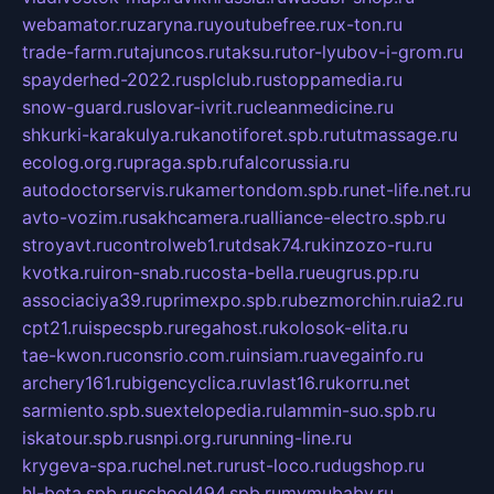
webamator.ru
zaryna.ru
youtubefree.ru
x-ton.ru
trade-farm.ru
tajuncos.ru
taksu.ru
tor-lyubov-i-grom.ru
spayderhed-2022.ru
splclub.ru
stoppamedia.ru
snow-guard.ru
slovar-ivrit.ru
cleanmedicine.ru
shkurki-karakulya.ru
kanotiforet.spb.ru
tutmassage.ru
ecolog.org.ru
praga.spb.ru
falcorussia.ru
autodoctorservis.ru
kamertondom.spb.ru
net-life.net.ru
avto-vozim.ru
sakhcamera.ru
alliance-electro.spb.ru
stroyavt.ru
controlweb1.ru
tdsak74.ru
kinzozo-ru.ru
kvotka.ru
iron-snab.ru
costa-bella.ru
eugrus.pp.ru
associaciya39.ru
primexpo.spb.ru
bezmorchin.ru
ia2.ru
cpt21.ru
ispecspb.ru
regahost.ru
kolosok-elita.ru
tae-kwon.ru
consrio.com.ru
insiam.ru
avegainfo.ru
archery161.ru
bigencyclica.ru
vlast16.ru
korru.net
sarmiento.spb.su
extelopedia.ru
lammin-suo.spb.ru
iskatour.spb.ru
snpi.org.ru
running-line.ru
krygeva-spa.ru
chel.net.ru
rust-loco.ru
dugshop.ru
hl-beta.spb.ru
school494.spb.ru
mymubaby.ru