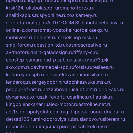
dg-lab.ru
angrup.ru
recruiter.spb.ru
music8.spb.ru
krsk124.ru
kubok.spb.ru
romanofforex.ru
analitikaplus.ru
spyonline.ru
zosikamery.ru
sloboda-ural.pp.ru
AUTO-COM.SU
hohota.net
alimy.ru
online-z.com
aromat-vostoka.ru
otdelkaexp.ru
mobilvest.ru
bbd.net.ru
mebelshop.msk.ru
smp-forum.ru
bastion-td.ru
kosmoscreative.ru
avrmotors.ru
art-galadesign.ru
tiffany-c.ru
ecostep-samara.ru
d-p.spb.ru
галактика73.рф
sko.com.ru
davitamebel-spb.ru
fotsis.ru
tesiaes.ru
kokoroyari.spb.ru
blesna-kazan.ru
mossilver.ru
lenderoq.ru
sergeydobrin.ru
tochkazvuka.msk.ru
people-of-art.ru
bezzubova.ru
clubtibet.ru
orior-aks.ru
dynamoauto.ru
szk-favorit.ru
carlines.ru
flatnsk.ru
kingbolenskaner.ru
alex-motor.ru
astroline.net.ru
act1.spb.ru
polyglot.com.ru
gidlipetsk.ru
ooo-driada.ru
detsad125.ru
mir-zdoroviya.ru
bruslanovo.ru
siterem.ru
council.spb.ru
лодкипатриот.рф
kafekolizey.ru