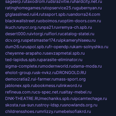
sageerp.ru
taxodrom.ru
dsrazvitie.ru
hardcity.net.ru
ratinghomegames.ru
topservice25.ru
gubernyan.ru
gtglasslined.ru
ii4.ru
tssport.spb.ru
andorra24.com
blackwallstreet.ru
oboimos.ru
optim-doors.com.ru
ikuch.ru
nycr.org.ru
npa21.ru
vremya-ch.spb.ru
desert000.ru
ivtorgi.ru
ifiori.ru
catalog-statei.ru
dcv.org.ru
spetsmaster174.ru
ipkameryhiseeu.ru
dum26.ru
ruspol.spb.ru
fr-opendp.ru
kam-solnyshko.ru
cheyenne-arapaho.ru
sevzapmetal.spb.ru
ted-lapidus.spb.ru
parasite-eliminator.ru
sigma-complete.ru
modernworld.ru
dama-moda.ru
eholot-group.ru
sk-nvkz.ru
DRONGOLD.RU
democratia2.ru
i-farmer.ru
mass-sport.org
jablonex.spb.ru
bookmess.ru
linkword.ru
refineua.com.ru
cs-spec.net.ru
altay-mebel.ru
DNK-THEATRE.RU
mechaniks.spb.ru
ipcamtechage.ru
skosta.ru
a-sun.ru
stroy-ldsp.ru
snowlands.org.ru
childrensshoes.ru
mrlizzy.ru
mebelsofiakrd.ru