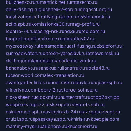
bulizhenko.ru
rumantick.net.ru
mtszerno.ru
daily-fishing.ru
glushiteli-v-spb.ru
megasat.org.ru
localization.net.ru
flyingfish.pp.ru
ds5teremok.ru
aclib.spb.ru
komissionka30.ru
mag-profit.ru
icentre-74.ru
leasing-nsk.ru
hd39.ru
rcd.com.ru
bioprot.ru
deltaextreme.ru
mirkotlov07.ru
mycrossway.ru
temamedia.ru
art-fusing.ru
cbslefort.ru
sunroadwatch.ru
citroen-yaroslavl.ru
ratnews.msk.ru
sk-if.ru
joomlamoduli.ru
academic-work.ru
bananaboys.ru
sanekua.ru
lianafrukt.ru
beta43.ru
tucsonwoori.com
alex-translation.ru
avantgardeclinics.ru
noel.msk.ru
buylq.ru
aquas-spb.ru
vilnerivne.com
bobry-2.ru
vtoroe-solnce.ru
nickysheen.ru
clockmir.ru
huntercraft.ru
стройокт.рф
webpixels.ru
pczz.msk.su
petrodvorets.spb.ru
nsintermed.spb.ru
avtovirazh-24.ru
jazzq.ru
czecot.ru
cruizi.spb.ru
spasskaya.spb.ru
kniris.ru
vkpeople.com
maminy-mysli.ru
arionorel.ru
khuseniosif.ru