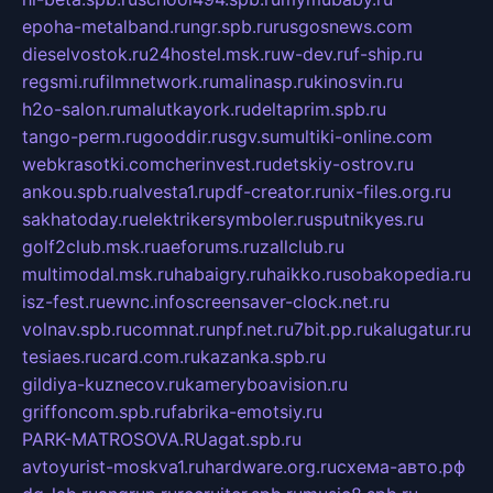
epoha-metalband.ru
ngr.spb.ru
rusgosnews.com
dieselvostok.ru
24hostel.msk.ru
w-dev.ru
f-ship.ru
regsmi.ru
filmnetwork.ru
malinasp.ru
kinosvin.ru
h2o-salon.ru
malutkayork.ru
deltaprim.spb.ru
tango-perm.ru
gooddir.ru
sgv.su
multiki-online.com
webkrasotki.com
cherinvest.ru
detskiy-ostrov.ru
ankou.spb.ru
alvesta1.ru
pdf-creator.ru
nix-files.org.ru
sakhatoday.ru
elektrikersymboler.ru
sputnikyes.ru
golf2club.msk.ru
aeforums.ru
zallclub.ru
multimodal.msk.ru
habaigry.ru
haikko.ru
sobakopedia.ru
isz-fest.ru
ewnc.info
screensaver-clock.net.ru
volnav.spb.ru
comnat.ru
npf.net.ru
7bit.pp.ru
kalugatur.ru
tesiaes.ru
card.com.ru
kazanka.spb.ru
gildiya-kuznecov.ru
kameryboavision.ru
griffoncom.spb.ru
fabrika-emotsiy.ru
PARK-MATROSOVA.RU
agat.spb.ru
avtoyurist-moskva1.ru
hardware.org.ru
схема-авто.рф