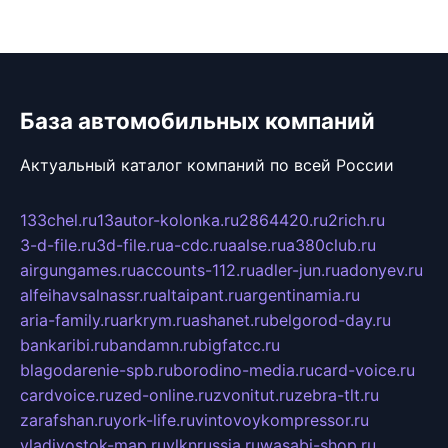
База автомобильных компаний
Актуальный каталог компаний по всей России
133chel.ru
13autor-kolonka.ru
2864420.ru
2rich.ru
3-d-file.ru
3d-file.ru
a-cdc.ru
aalse.ru
a380club.ru
airgungames.ru
accounts-112.ru
adler-jun.ru
adonyev.ru
alfeihavsalnassr.ru
altaipant.ru
argentinamia.ru
aria-family.ru
arkrym.ru
ashanet.ru
belgorod-day.ru
bankaribi.ru
bandamn.ru
bigfatcc.ru
blagodarenie-spb.ru
borodino-media.ru
card-voice.ru
cardvoice.ru
zed-online.ru
zvonitut.ru
zebra-tlt.ru
zarafshan.ru
york-life.ru
vintovoykompressor.ru
vladivostok-map.ru
vlknrussia.ru
wasabi-shop.ru