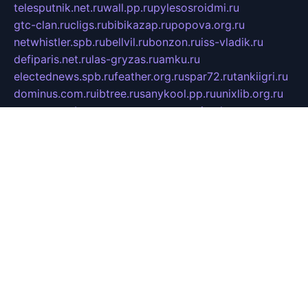
telesputnik.net.ru
wall.pp.ru
pylesosroidmi.ru
gtc-clan.ru
cligs.ru
bibikazap.ru
popova.org.ru
netwhistler.spb.ru
bellvil.ru
bonzon.ru
iss-vladik.ru
defiparis.net.ru
las-gryzas.ru
amku.ru
electednews.spb.ru
feather.org.ru
spar72.ru
tankiigri.ru
dominus.com.ru
ibtree.ru
sanykool.pp.ru
unixlib.org.ru
menatep.spb.ru
gartenterrassen.ru
printeka.ru
skvozilka.com.ru
parkovka-pub.ru
lovemobi.ru
art-ru.ru
emulatorz.com.ru
alucomp.com.ru
tatforum.com.ru
alternativa-profi.ru
dermakler.ru
artsurvey.ru
aredir.ru
khimspas.ru
centr-maxi.ru
2018r.ru
bort-stomer-defort.ru
professional2.ru
gibsons.ru
artselena.ru
art-pilot.ru
ingredient.spb.ru
npfpolimer.spb.ru
argentum.spb.ru
hom-edu.ru
af-num.ru
cashadvanceamericasev.org
trexp.spb.ru
apteka-gerzena.ru
vasilyevka.msk.ru
personalloanrgx.org
tishanskiysdk.ru
atma-volga.ru
yoga-media.ru
asmirnov.ru
betonvodincovo.ru