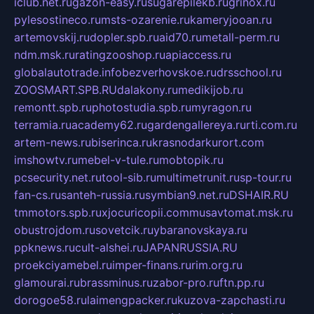
iclub.net.ru
gazon-easy.ru
sugarepilekb.ru
grinox.ru
pylesostineco.ru
msts-ozarenie.ru
kameryjooan.ru
artemovskij.ru
dopler.spb.ru
aid70.ru
metall-perm.ru
ndm.msk.ru
ratingzooshop.ru
apiaccess.ru
globalautotrade.info
bezverhovskoe.ru
drsschool.ru
ZOOSMART.SPB.RU
dalakony.ru
medikijob.ru
remontt.spb.ru
photostudia.spb.ru
myragon.ru
terramia.ru
academy62.ru
gardengallereya.ru
rti.com.ru
artem-news.ru
biserinca.ru
krasnodarkurort.com
imshowtv.ru
mebel-v-tule.ru
mobtopik.ru
pcsecurity.net.ru
tool-sib.ru
multimetrunit.ru
sp-tour.ru
fan-cs.ru
santeh-russia.ru
symbian9.net.ru
DSHAIR.RU
tmmotors.spb.ru
xjocuricopii.com
musavtomat.msk.ru
obustrojdom.ru
sovetcik.ru
ybaranovskaya.ru
ppknews.ru
cult-alshei.ru
JAPANRUSSIA.RU
proekciyamebel.ru
imper-finans.ru
rim.org.ru
glamourai.ru
brassminus.ru
zabor-pro.ru
ftn.pp.ru
dorogoe58.ru
laimengpacker.ru
kuzova-zapchasti.ru